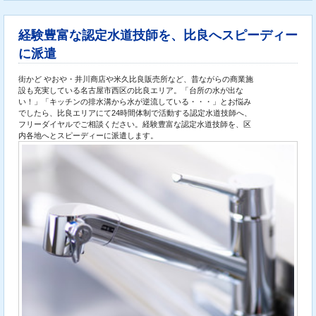
経験豊富な認定水道技師を、比良へスピーディー
に派遣
街かど やおや・井川商店や米久比良販売所など、昔ながらの商業施
設も充実している名古屋市西区の比良エリア。「台所の水が出な
い！」「キッチンの排水溝から水が逆流している・・・」とお悩み
でしたら、比良エリアにて24時間体制で活動する認定水道技師へ、
フリーダイヤルでご相談ください。経験豊富な認定水道技師を、区
内各地へとスピーディーに派遣します。