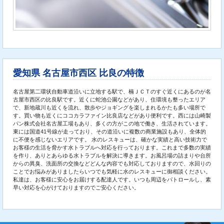
愛知県 名古屋市西区 比良の特徴
名古屋第二環状自動車道沿いに立地する駅で、楠ＪＣＴのすぐ近くにあるのが名
古屋市西区の比良駅です。近くに蛇池公園などがあり、住環境も整ったエリア
で、新地蔵川も近くを流れ、散歩やジョギングを楽しまれるかたも多い場所で
す。買い物も近くにココカラファイン比良店などがあり便利です。西には山崎製
パン株式会社名古屋工場もあり、多くの方がこの地で働き、生活されています。
東には国道41号線が走っており、その道沿いに複数の商業施設もあり、全体的
に不便を感じないエリアです。 水のレスキューは、確かな実績と高い技術力で
お客様の生活を脅かす水トラブルへ対応を行っております。これまで多数の実績
を作り、ありとあらゆる水トラブルを解決に導きます。お風呂場の詰まりや台所
からの異臭、洗面所の交換などどんな内容でも対応しておりますので、水回りの
ことでお悩みがありましたらいつでも気軽に水のレスキューに御相談ください。
私達は、お客様に安心をお届けする配達人です。いつも周辺をパトロールし、素
早い対応を心がけておりますのでご安心ください。