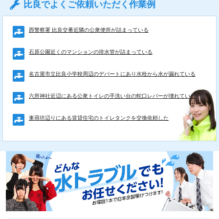
比良でよくご依頼いただく作業例
西警察署 比良交番近隣の公衆便所が詰まっている
石原公園近くのマンションの排水管が詰まっている
名古屋市立比良小学校周辺のデパートにあり水栓から水が漏れている
六所神社近辺にある公衆トイレの手洗い台の蛇口レバーが壊れている
東尋坊辺りにある賃貸住宅のトイレタンクを交換依頼した