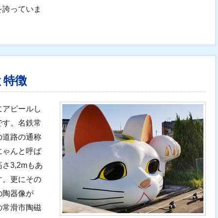
を誇っていま
と特徴
にアピールし
です。名鉄常
の道路の通称
にゃんと呼ば
3,2mもあ
す。更にその
の陶器像が
の常滑市陶磁