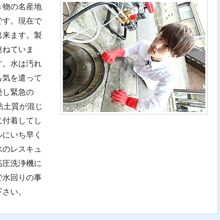
き物の名産地
です。現在で
出来ます。製
連ねていま
す。水は汚れ
も気を遣って
発し緊急の
粘土質が混じ
に付着してし
ルにいち早く
水のレスキュ
高圧洗浄機に
で水回りの事
下さい。