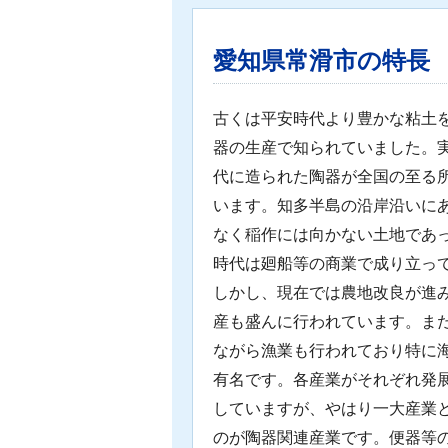
愛知県常滑市の特長
古くは平安時代より豊かな粘土
器の生産で知られていました。
代に造られた陶器が全国の至る
います。知多半島の沿岸沿いに
なく稲作には向かない土地であ
時代は廻船等の商業で成り立っ
しかし、現在では農地改良が進
産も盛んに行われています。ま
ながら漁業も行われており特に
有名です。各産業がそれぞれ発
していますが、やはり一大産業
のが陶器関連産業です。便器等