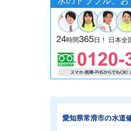
水のトラブル、お
24
365
時間
日！ 日本
愛知県常滑市の水道