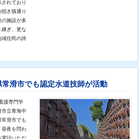
示されており
の招き猫通り
連の施設が多
き継ぎ、更な
地域住民の誇
県常滑市でも認定水道技師が活動
滑看護専門学
滑市立青海中
県常滑市でも
。昼夜を問わ
お電話いただ