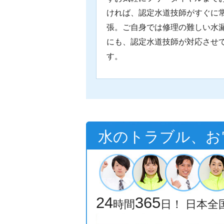
ければ、認定水道技師がすぐに
張。ご自身では修理の難しい水
にも、認定水道技師が対応させ
す。
水のトラブル、お
24
365
時間
日！ 日本