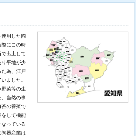
を使用した陶
実際にこの時
所で出土して
あり平地が少
った為、江戸
ていました。
み野菜等の生
た、当然の事
海苔の養殖で
展をして機能
となっている
の陶器産業は