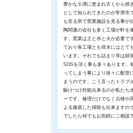
豊かな土壌に恵まれ古くから焼
として知られてきたのが常滑市
も至る所で窯業施設を見る事が
陶関連の会社も多く工場が軒を
す。窯業は土と水と火が必要で
ており各工場とも排水にはとて
います。それでも詰まり等は頻
SOSを頂く事も多々あります。
ってしまう事により徐々に配管
まうのです。こう言ったトラブ
駆けつけ対処出来るのが私たち
ーです。修理だけでなく点検や
よる徹底した掃除も出来ますの
でしたら何でもお気軽にご相談